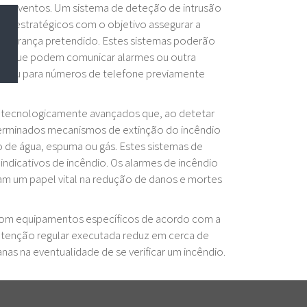
ros eventos. Um sistema de deteção de intrusão
is estratégicos com o objetivo assegurar a
egurança pretendido. Estes sistemas poderão
cos que podem comunicar alarmes ou outra
es ou para números de telefone previamente
s tecnologicamente avançados que, ao detetar
terminados mecanismos de extinção do incêndio
 de água, espuma ou gás. Estes sistemas de
indicativos de incêndio. Os alarmes de incêndio
 um papel vital na redução de danos e mortes
 com equipamentos específicos de acordo com a
utenção regular executada reduz em cerca de
as na eventualidade de se verificar um incêndio.