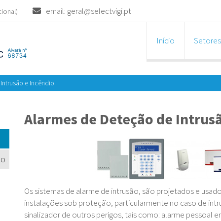
email: geral@selectvigi.pt
cional)
Início
Setores
Intrusão e Incêndio
Alarmes de Deteção de Intrusã
io
Os sistemas de alarme de intrusão, são projetados e usados
instalações sob proteção, particularmente no caso de in
sinalizador de outros perigos, tais como: alarme pessoal 