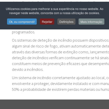
deteção de incêndio, de fugas de gás, de inundação e out
é composto por dispositivos periféricos colocados em loca
Utilizamos cookies para melhorar a sua experiência no nosso website. Ao
navegar neste website, concorda com a nossa utilização de cookies.
proteção de determinados espaços consoante o grau de s
ser complementados com dispositivos de alerta telefóni
Ok, eu compreendi!
Rejeitar
Definições
Mais informação
informação detalhada para uma central recetora de alarm
programados.
Os sistemas de deteção de incêndio possuem dispositivo
algum sinal de risco de fogo, ativam automaticamente de
através das diversas formas de extinção como, lançamento
deteção de incêndios verificam continuamente se há sinais 
constituem meios de prevenção eficazes que desempenham
devido a incêndios.
Um sistema de incêndio corretamente ajustado ao local,
envolvente a proteger, devidamente instalado e com man
50% a probabilidade de existirem perdas materiais ou human