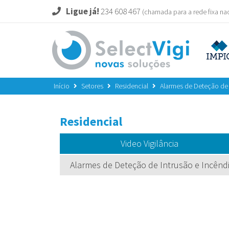
Ligue já!
234 608 467
(chamada para a rede fixa na
Início
Setores
Residencial
Alarmes de Deteção de 
Residencial
Video Vigilância
Alarmes de Deteção de Intrusão e Incênd