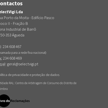
ontactos
electVigi Lda
a Porto da Moita - Edifício Pasco
oco II - Fração B
na Industrial de Barrô
750-353 Águeda
l:
234 608 467
hamada para a rede fixa nacional)
x:
234 608 469
ail:
geral@selectvigi.pt
lítica de privacidade e proteção de dados
tidade RAL: Centro de Arbitragem de Consumo do Distrito de
imbra