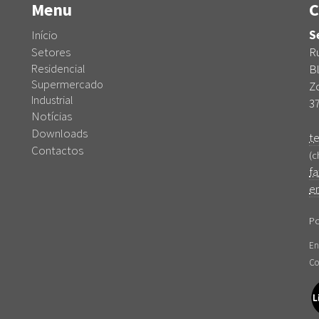
Menu
C
Início
S
Setores
Ru
Residencial
Bl
Supermercado
Zo
Industrial
3
Notícias
Downloads
te
Contactos
(c
fa
em
Po
En
Co