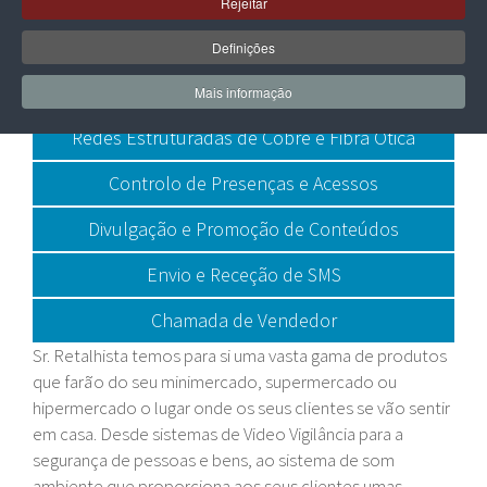
Etiquetas Eletrónicas de Prateleira
Rejeitar
Alarmes de Deteção de Intrusão e Incêndio
Definições
Sistemas de Sonorização
Mais informação
Redes Estruturadas de Cobre e Fibra Ótica
Controlo de Presenças e Acessos
Divulgação e Promoção de Conteúdos
Envio e Receção de SMS
Chamada de Vendedor
Sr. Retalhista temos para si uma vasta gama de produtos
que farão do seu minimercado, supermercado ou
hipermercado o lugar onde os seus clientes se vão sentir
em casa. Desde sistemas de Video Vigilância para a
segurança de pessoas e bens, ao sistema de som
ambiente que proporciona aos seus clientes umas