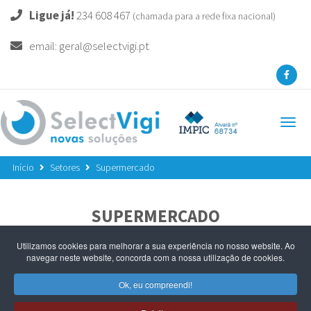
Ligue já!
234 608 467
(chamada para a rede fixa nacional)
email: geral@selectvigi.pt
Togg
navi
Início
Setores
Supermercado
SUPERMERCADO
Utilizamos cookies para melhorar a sua experiência no nosso website. Ao
Video Vigilância
navegar neste website, concorda com a nossa utilização de cookies.
Centrais Telefónicas
Ok, eu compreendi!