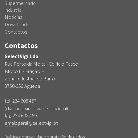
Supermercado
Industrial
Notícias
Downloads
Contactos
Contactos
SelectVigi Lda
Rua Porto da Moita - Edifício Pasco
Bloco II - Fração B
Zona Industrial de Barrô
3750-353 Águeda
tel:
234 608 467
(chamada para a rede fixa nacional)
fax:
234 608 469
email:
geral@selectvigi.pt
Política de privacidade e proteção de dados